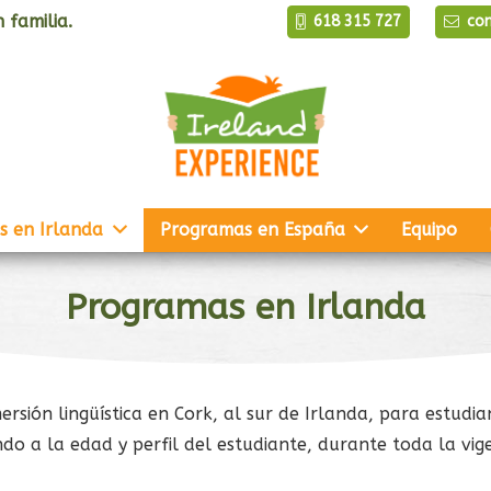
 familia.
618 315 727
co
s en Irlanda
Programas en España
Equipo
Programas en Irlanda
sión lingüística en Cork, al sur de Irlanda, para estudia
do a la edad y perfil del estudiante, durante toda la vig