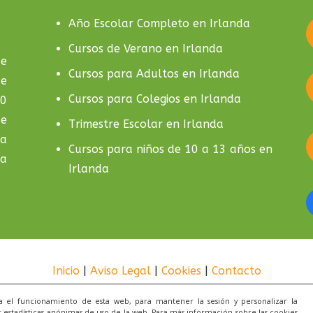
Año Escolar Completo en Irlanda
Cursos de Verano en Irlanda
de
Cursos para Adultos en Irlanda
de
Cursos para Colegios en Irlanda
10
de
Trimestre Escolar en Irlanda
la
Cursos para niños de 10 a 13 años en
da
Irlanda
Inicio
|
Aviso Legal
|
Cookies
|
Contacto
ra el funcionamiento de esta web, para mantener la sesión y personalizar la
2021 Todos los derechos reservados. Una web de
ACRILO
 estadísticas anónimas de uso de la web. Para más información sobre las cookies