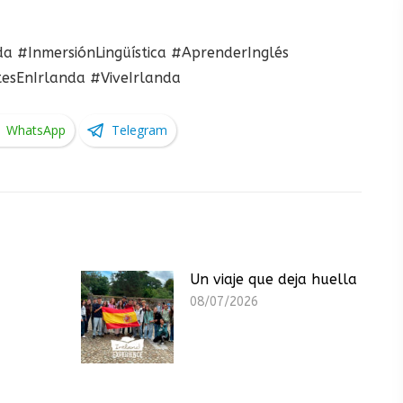
a #InmersiónLingüística #AprenderInglés
tesEnIrlanda #ViveIrlanda
WhatsApp
Telegram
Un viaje que deja huella
08/07/2026