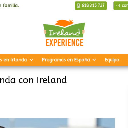
 familia.
618 315 727
co
s en Irlanda
Programas en España
Equipo
anda con Ireland