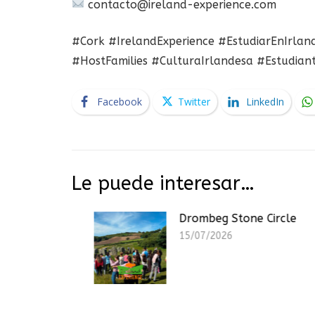
contacto@ireland-experience.com
#Cork #IrelandExperience #EstudiarEnIrland
#HostFamilies #CulturaIrlandesa #Estudian
Facebook
Twitter
LinkedIn
Le puede interesar…
Drombeg Stone Circle
15/07/2026