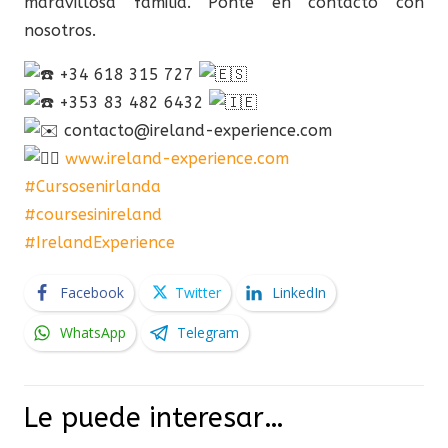
maravillosa familia. Ponte en contacto con
nosotros.
+34 618 315 727
+353 83 482 6432
contacto@ireland-experience.com
www.ireland-experience.com
#Cursosenirlanda
#coursesinireland
#IrelandExperience
Facebook
Twitter
LinkedIn
WhatsApp
Telegram
Le puede interesar…