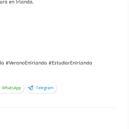
ura en Irlanda.
da #VeranoEnIrlanda #EstudiarEnIrlanda
WhatsApp
Telegram