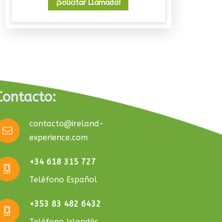
¡Solicitar Llamada!
Un viaje que deja huella
08/07/2026
Contacto:
contacto@ireland-
experience.com
+34 618 315 727
Teléfono Español
+353 83 482 6432
Teléfono Irlandés