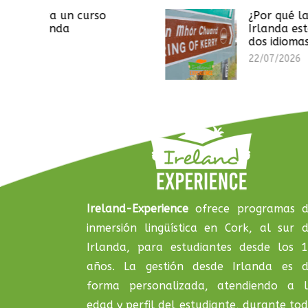
curso
¿Por qué las señales en
Irlanda están escritas en
dos idiomas?
22/07/2026
Ireland-Experience
ofrece programas 
inmersión lingüística en Cork, al sur 
Irlanda, para estudiantes desde los 
años. La gestión desde Irlanda es 
forma personalizada, atendiendo a 
edad y perfil del estudiante, durante to