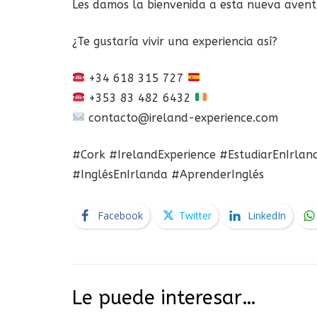
Les damos la bienvenida a esta nueva avent
¿Te gustaría vivir una experiencia así?
+34 618 315 727
+353 83 482 6432
contacto@ireland-experience.com
#Cork #IrelandExperience #EstudiarEnIrlan
#InglésEnIrlanda #AprenderInglés
Facebook
Twitter
LinkedIn
Le puede interesar…