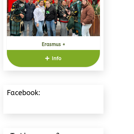
Erasmus +
Info
Facebook: