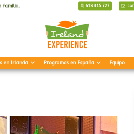
 familia.
618 315 727
co
s en Irlanda
Programas en España
Equipo