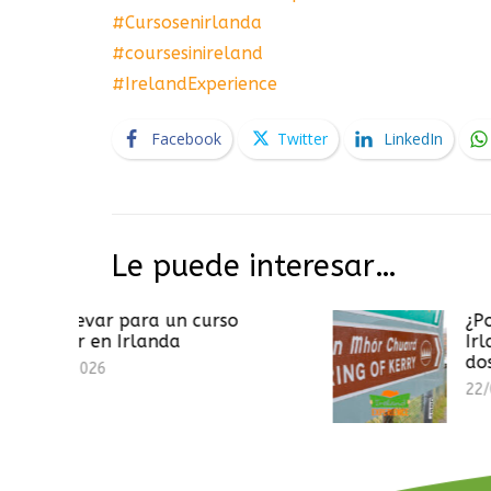
#Cursosenirlanda
#coursesinireland
#IrelandExperience
Facebook
Twitter
LinkedIn
Le puede interesar…
ara un curso
¿Por qué las señal
rlanda
Irlanda están escr
dos idiomas?
22/07/2026