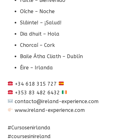
Fáilte – Bienvenido
Oíche – Noche
Sláinte! – ¡Salud!
Dia dhuit – Hola
Chorcaí – Cork
Baile Átha Cliath – Dublín
Éire – Irlanda
+34 618 315 727
+353 83 482 6432
contacto@ireland-experience.com
www.ireland-experience.com
#Cursosenirlanda
#coursesinireland