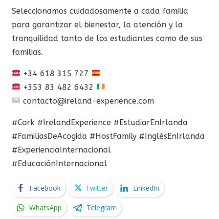
Seleccionamos cuidadosamente a cada familia
para garantizar el bienestar, la atención y la
tranquilidad tanto de los estudiantes como de sus
familias.
+34 618 315 727
+353 83 482 6432
contacto@ireland-experience.com
#Cork #IrelandExperience #EstudiarEnIrlanda
#FamiliasDeAcogida #HostFamily #InglésEnIrlanda
#ExperienciaInternacional
#EducaciónInternacional
Facebook
Twitter
LinkedIn
WhatsApp
Telegram