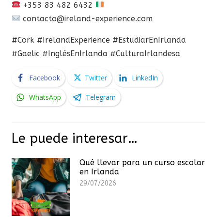
+353 83 482 6432
contacto@ireland-experience.com
#Cork #IrelandExperience #EstudiarEnIrlanda
#Gaelic #InglésEnIrlanda #CulturaIrlandesa
Facebook
Twitter
LinkedIn
WhatsApp
Telegram
Le puede interesar…
Qué llevar para un curso escolar
en Irlanda
29/07/2026