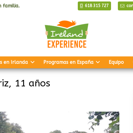
 familia.
618 315 727
co
s en Irlanda
Programas en España
Equipo
riz, 11 años