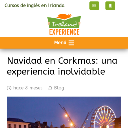
Cursos de inglés en Irlanda
Menú
Navidad en Corkmas: una
experiencia inolvidable
hace 8 meses
Blog