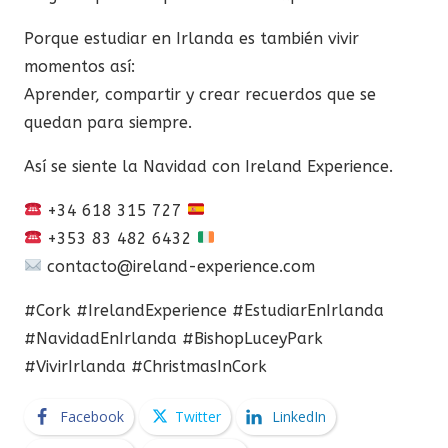
Porque estudiar en Irlanda es también vivir
momentos así:
Aprender, compartir y crear recuerdos que se
quedan para siempre.
Así se siente la Navidad con Ireland Experience.
+34 618 315 727
+353 83 482 6432
contacto@ireland-experience.com
#Cork #IrelandExperience #EstudiarEnIrlanda
#NavidadEnIrlanda #BishopLuceyPark
#VivirIrlanda #ChristmasInCork
Facebook
Twitter
LinkedIn