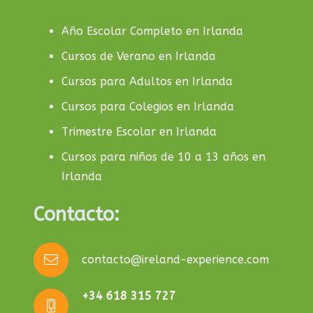
Año Escolar Completo en Irlanda
Cursos de Verano en Irlanda
Cursos para Adultos en Irlanda
Cursos para Colegios en Irlanda
Trimestre Escolar en Irlanda
Cursos para niños de 10 a 13 años en
Irlanda
Contacto:
contacto@ireland-experience.com
+34 618 315 727