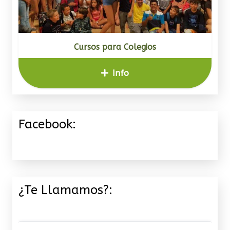
Cursos para Colegios
Info
Facebook:
¿Te Llamamos?: