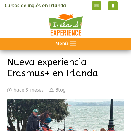
Cursos de inglés en Irlanda
Menú
Nueva experiencia
Erasmus+ en Irlanda
hace 3 meses
Blog