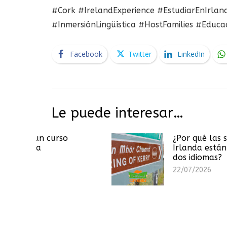
#Cork #IrelandExperience #EstudiarEnIrlan
#InmersiónLingüística #HostFamilies #Educa
Facebook
Twitter
LinkedIn
Le puede interesar…
curso
¿Por qué las señales en
Irlanda están escritas en
dos idiomas?
22/07/2026