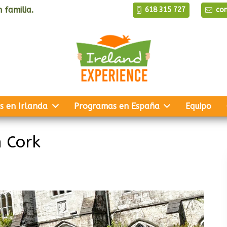
 familia.
618 315 727
co
s en Irlanda
Programas en España
Equipo
n Cork