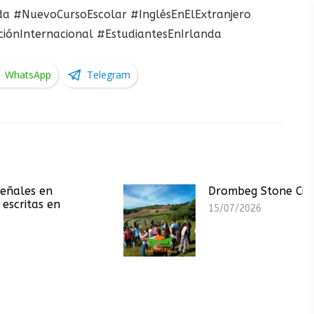
da #NuevoCursoEscolar #InglésEnElExtranjero
ciónInternacional #EstudiantesEnIrlanda
WhatsApp
Telegram
Drombeg Stone Circle
15/07/2026