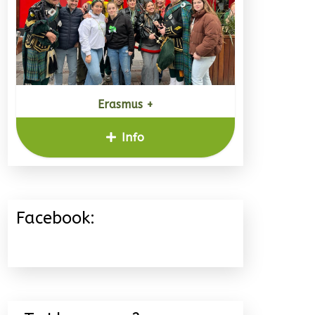
Erasmus +
Info
Facebook: