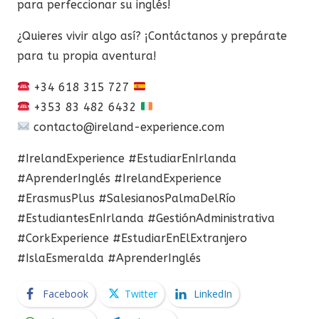
para perfeccionar su inglés!
¿Quieres vivir algo así? ¡Contáctanos y prepárate
para tu propia aventura!
+34 618 315 727
+353 83 482 6432
contacto@ireland-experience.com
#IrelandExperience #EstudiarEnIrlanda
#AprenderInglés #IrelandExperience
#ErasmusPlus #SalesianosPalmaDelRío
#EstudiantesEnIrlanda #GestiónAdministrativa
#CorkExperience #EstudiarEnElExtranjero
#IslaEsmeralda #AprenderInglés
Facebook
Twitter
LinkedIn