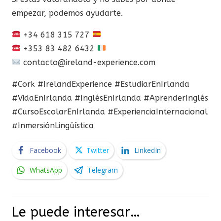
empezar, podemos ayudarte.
+34 618 315 727
+353 83 482 6432
contacto@ireland-experience.com
#Cork #IrelandExperience #EstudiarEnIrlanda
#VidaEnIrlanda #InglésEnIrlanda #AprenderInglés
#CursoEscolarEnIrlanda #ExperienciaInternacional
#InmersiónLingüística
Facebook
Twitter
LinkedIn
WhatsApp
Telegram
Le puede interesar…