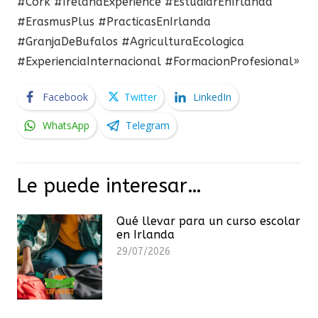
#Cork #IrelandExperience #EstudiarEnIrlanda
#ErasmusPlus #PracticasEnIrlanda
#GranjaDeBufalos #AgriculturaEcologica
#ExperienciaInternacional #FormacionProfesional»
Facebook
Twitter
LinkedIn
WhatsApp
Telegram
Le puede interesar…
Qué llevar para un curso escolar
en Irlanda
29/07/2026