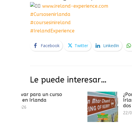
www.ireland-experience.com
#Cursosenirlanda
#coursesinireland
#IrelandExperience
Facebook
Twitter
LinkedIn
Le puede interesar…
ra un curso
¿Por qué las señale
landa
Irlanda están escri
dos idiomas?
22/07/2026