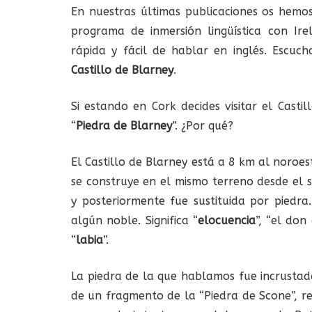
En nuestras últimas publicaciones os hemos
programa de inmersión lingüística con Ir
rápida y fácil de hablar en inglés. Escucha
Castillo de Blarney
.
Si estando en Cork decides visitar el Casti
“
Piedra de Blarney
”. ¿Por qué?
El Castillo de Blarney está a 8 km al noroest
se construye en el mismo terreno desde el s
y posteriormente fue sustituida por piedr
algún noble. Significa “
elocuencia
”, “el do
“
labia
”.
La piedra de la que hablamos fue incrustada
de un fragmento de la “Piedra de Scone”, re