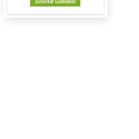
¡Solicitar Llamada!
Un viaje que deja huella
08/07/2026