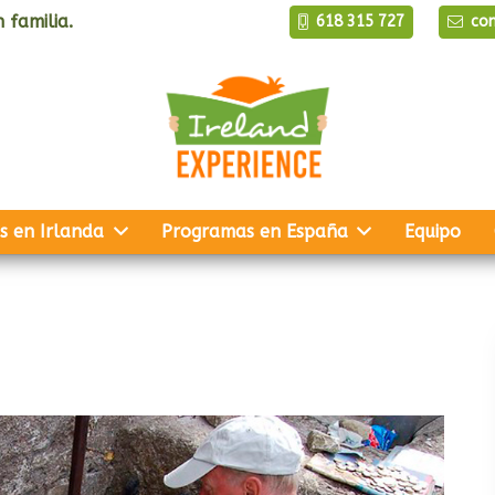
 familia.
618 315 727
co
s en Irlanda
Programas en España
Equipo