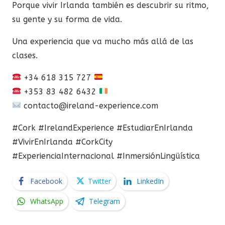
Porque vivir Irlanda también es descubrir su ritmo,
su gente y su forma de vida.
Una experiencia que va mucho más allá de las
clases.
+34 618 315 727
+353 83 482 6432
contacto@ireland-experience.com
#Cork #IrelandExperience #EstudiarEnIrlanda
#VivirEnIrlanda #CorkCity
#ExperienciaInternacional #InmersiónLingüística
Facebook
Twitter
LinkedIn
WhatsApp
Telegram