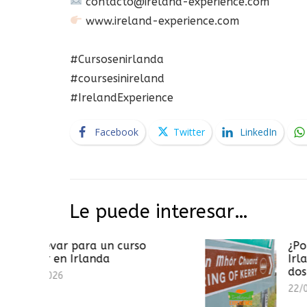
contacto@ireland-experience.com
www.ireland-experience.com
#Cursosenirlanda
#coursesinireland
#IrelandExperience
Facebook
Twitter
LinkedIn
Le puede interesar…
 para un curso
¿Por qué las señ
Irlanda
Irlanda están esc
dos idiomas?
22/07/2026