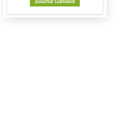
¡Solicitar Llamada!
Un viaje que deja huella
08/07/2026