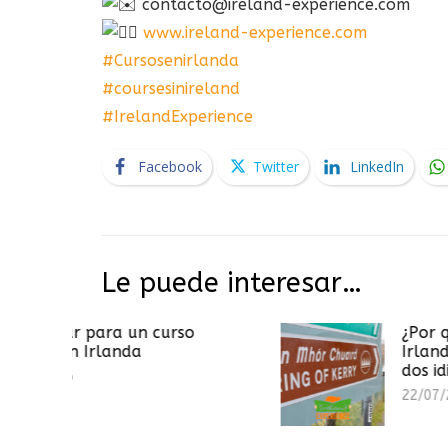
contacto@ireland-experience.com
www.ireland-experience.com
#Cursosenirlanda
#coursesinireland
#IrelandExperience
Facebook
Twitter
LinkedIn
Le puede interesar…
un curso
¿Por qué las señales e
a
Irlanda están escritas 
dos idiomas?
22/07/2026