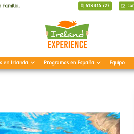
 familia.
618 315 727
co
s en Irlanda
Programas en España
Equipo