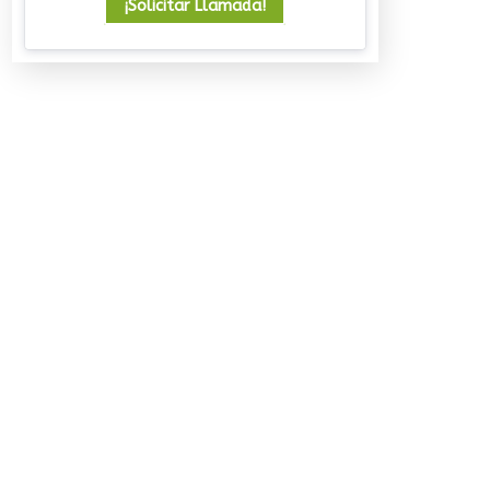
¡Solicitar Llamada!
Un viaje que deja huella
08/07/2026